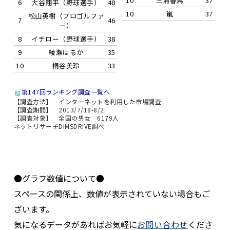
10
三浦春馬
37
6
大谷翔平（野球選手）
48
10
嵐
37
松山英樹（プロゴルファ
7
46
ー）
8
イチロー（野球選手）
38
9
綾瀬はるか
35
10
桐谷美玲
33
第147回ランキング調査一覧へ
【調査方法】 インターネットを利用した市場調査
【調査期間】 2013/7/18-8/2
【調査対象】 全国の男女 6179人
ネットリサーチDIMSDRIVE調べ
●グラフ数値について●
スペースの関係上、数値が表示されていない場合もご
ざいます。
気になるデータがあればお気軽に
お問い合わせ
くださ