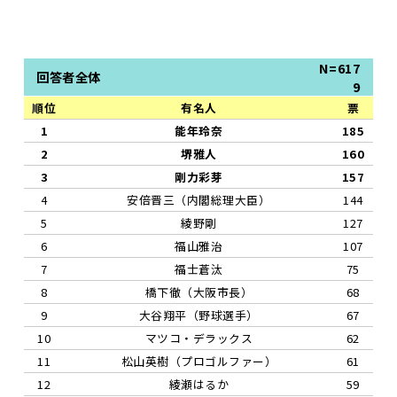
N=617
回答者全体
9
順位
有名人
票
1
能年玲奈
185
2
堺雅人
160
3
剛力彩芽
157
4
安倍晋三（内閣総理大臣）
144
5
綾野剛
127
6
福山雅治
107
7
福士蒼汰
75
8
橋下徹（大阪市長）
68
9
大谷翔平（野球選手）
67
10
マツコ・デラックス
62
11
松山英樹（プロゴルファー）
61
12
綾瀬はるか
59