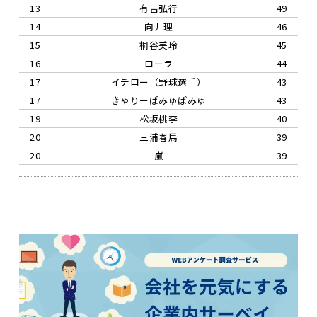
13
有吉弘行
49
14
向井理
46
15
桐谷美玲
45
16
ローラ
44
17
イチロー（野球選手）
43
17
きゃりーぱみゅぱみゅ
43
19
松坂桃李
40
20
三浦春馬
39
20
嵐
39