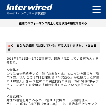
マーケティングリサーチ事業部
組織のパフォーマンス向上と意思決定の精度を高める
Q：
あなたが最近「注目している」有名人はいますか。（自由回
答）
2013年7月18日～8月2日現在で、最近「注目している有名人」を
尋ねた。
＜全体＞
１位はNHK連続テレビ小説『あまちゃん』ヒロインを演じた「能
年玲奈」さん ２位はTBS日曜劇場『半沢直樹』が話題だった俳優
の「堺雅人」さん ３位はこの調査開始の直前、7月10日に歌手デ
ビューを果たした女優の「剛力彩芽」さん という順位であっ
た。
＜男女別＞
男性の順位を見てみると、1位は「安倍晋三（内閣総理大
臣）」、4位は「橋下徹（大阪市長）」と、政治家が上位ランク