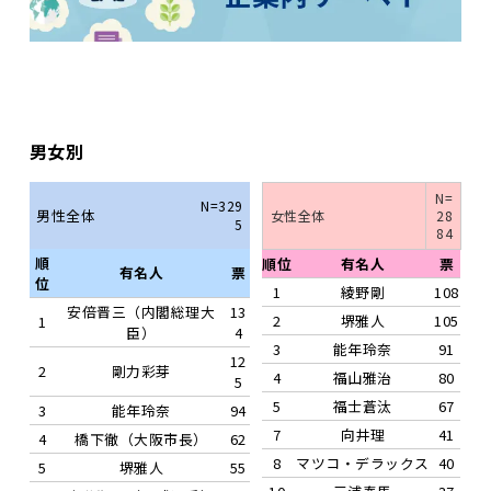
男女別
N=
N=329
男性全体
女性全体
28
5
84
順
順位
有名人
票
有名人
票
位
1
綾野剛
108
安倍晋三（内閣総理大
13
2
堺雅人
105
1
臣）
4
3
能年玲奈
91
12
2
剛力彩芽
4
福山雅治
80
5
5
福士蒼汰
67
3
能年玲奈
94
7
向井理
41
4
橋下徹（大阪市長）
62
8
マツコ・デラックス
40
5
堺雅人
55