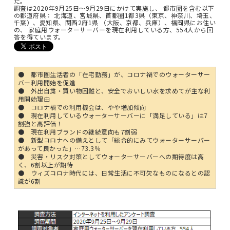
た。
調査は2020年9月25日～9月29日にかけて実施し、 都市圏を含む以下
の都道府県： 北海道、宮城県、首都圏1都3県（東京、神奈川、埼玉、
千葉）、愛知県、関西2府1県 （大阪、京都、兵庫）、福岡県にお住い
の、 家庭用ウォーターサーバーを現在利用している方、554人から回
答を得ています。
● 都市圏生活者の「在宅勤務」が、コロナ禍でのウォーターサー
バー利用開始を促進
● 外出自粛・買い物困難と、安全でおいしい水を求めてが主な利
用開始理由
● コロナ禍での利用機会は、やや増加傾向
● 現在利用しているウォーターサーバーに「満足している」は7
割強と高評価！
● 現在利用ブランドの継続意向も7割弱
● 新型コロナへの備えとして「総合的にみてウォーターサーバー
があって良かった」…73.3％
● 災害・リスク対策としてウォーターサーバーへの期待度は高
く、6割以上が期待
● ウィズコロナ時代には、日常生活に不可欠なものになるとの認
識が6割