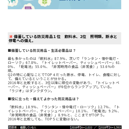
備蓄している防災用品１位 飲料水、2位 照明類。断水と
停電への備え。
■備蓄している防災用品・生活必需品は？
最も多かったのは「飲料水」87.9％、次いで「ランタン・懐中電灯・
ローソク」67.8％、「トイレットペーパー、ティッシュペーパー」61.
0％、「乾電池」55.0％、「非常時用の食品（非常食）」53.6％の
順。
Q2の特に心配なことでTOP４だった断水、停電、トイレ、食糧に対し
て、備えているということが分かる。
2016年と比較すると、3位以降に順位の変動があり、「トイレットペ
ーパー、ティッシュペーパー」が6位からランクアップしている。
「ラジオ」はダンクダウン。
■役に立った・備えてよかった防災用品は？
「飲料水」18.9％、「ランタン・懐中電灯・ローソク」12.7％、「ト
イレットペーパー、ティッシュペーパー」10.1％、「乾電池」9.2％、
「非常時用の食品（非常食）」8.9％と、ここまでがTOP５。
2016年と比較しても、TOP５に変動はない。