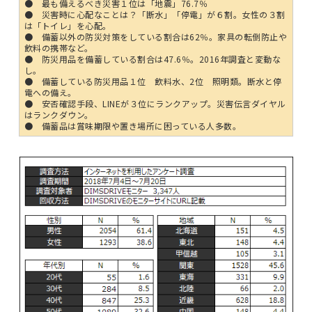
● 最も備えるべき災害１位は「地震」76.7％
● 災害時に心配なことは？「断水」「停電」が６割。女性の３割
は「トイレ」を心配。
● 備蓄以外の防災対策をしている割合は62％。家具の転倒防止や
飲料の携帯など。
● 防災用品を備蓄している割合は47.6％。2016年調査と変動な
し。
● 備蓄している防災用品１位 飲料水、2位 照明類。断水と停
電への備え。
● 安否確認手段、LINEが３位にランクアップ。災害伝言ダイヤル
はランクダウン。
● 備蓄品は賞味期限や置き場所に困っている人多数。