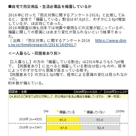
■自宅で防災用品・生活必需品を備蓄しているか
2016年に行った「防災対策に関するアンケート2016」と比較してみ
ると、 全体で「備蓄している」割合は47.6ptと、わずかに2.6pt増加
しているが、ほぼ同じであった。
2016年調査以降も日本では地震や豪雨などの災害が起こっているが、
備蓄に関しての意識にはあまり変化が見られないという結果であっ
た。
（ 出典：「防災対策」に関するアンケート2016
https://www.dim
s.ne.jp/timelyresearch/2016/160901/
）
＜一人暮らし・同居者あり別＞
【1人暮らし】の方の「備蓄している割合」は2016年よりも5.7pt増
で、【同居者あり】に比べると備蓄している割合は低いものの、経年
によってわずかながら意識が高まっている様子。
【同居者あり】の方は2.3pt増で、経年による意識の変化は見られなか
った。
約半数が備えている。