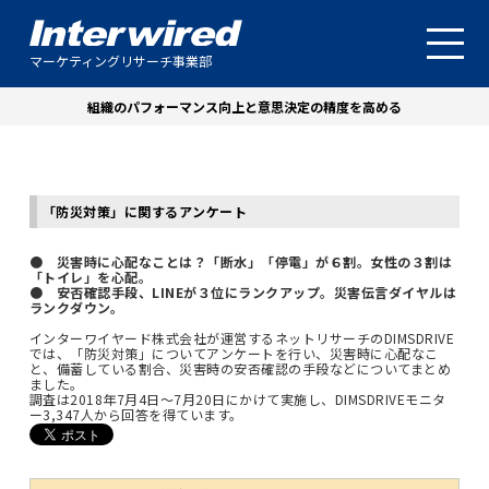
マーケティングリサーチ事業部
組織のパフォーマンス向上と意思決定の精度を高める
「防災対策」に関するアンケート
● 災害時に心配なことは？「断水」「停電」が６割。女性の３割は
「トイレ」を心配。
● 安否確認手段、LINEが３位にランクアップ。災害伝言ダイヤルは
ランクダウン。
インターワイヤード株式会社が運営するネットリサーチのDIMSDRIVE
では、「防災対策」についてアンケートを行い、災害時に心配なこ
と、備蓄している割合、災害時の安否確認の手段などについてまとめ
ました。
調査は2018年7月4日～7月20日にかけて実施し、DIMSDRIVEモニタ
ー3,347人から回答を得ています。