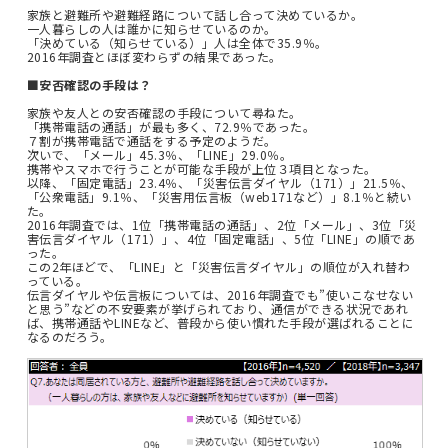
家族と避難所や避難経路について話し合って決めているか。
一人暮らしの人は誰かに知らせているのか。
「決めている（知らせている）」人は全体で35.9％。
2016年調査とほぼ変わらずの結果であった。
■安否確認の手段は？
家族や友人との安否確認の手段について尋ねた。
「携帯電話の通話」が最も多く、72.9％であった。
７割が携帯電話で通話をする予定のようだ。
次いで、「メール」45.3％、「LINE」29.0％。
携帯やスマホで行うことが可能な手段が上位３項目となった。
以降、「固定電話」23.4％、「災害伝言ダイヤル（171）」21.5％、
「公衆電話」9.1％、「災害用伝言板（web171など）」8.1％と続い
た。
2016年調査では、1位「携帯電話の通話」、2位「メール」、3位「災
害伝言ダイヤル（171）」、4位「固定電話」、5位「LINE」の順であ
った。
この2年ほどで、「LINE」と「災害伝言ダイヤル」の順位が入れ替わ
っている。
伝言ダイヤルや伝言板については、2016年調査でも”使いこなせない
と思う”などの不安要素が挙げられており、通信ができる状況であれ
ば、携帯通話やLINEなど、普段から使い慣れた手段が選ばれることに
なるのだろう。