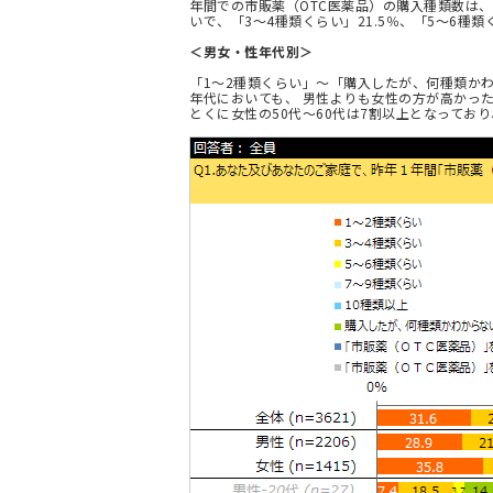
年間での市販薬（OTC医薬品）の購入種類数は、「
いで、「3～4種類くらい」21.5％、「5～6種類
＜男女・性年代別＞
「1～2種類くらい」～「購入したが、何種類かわ
年代においても、 男性よりも女性の方が高かっ
とくに女性の50代～60代は7割以上となってお