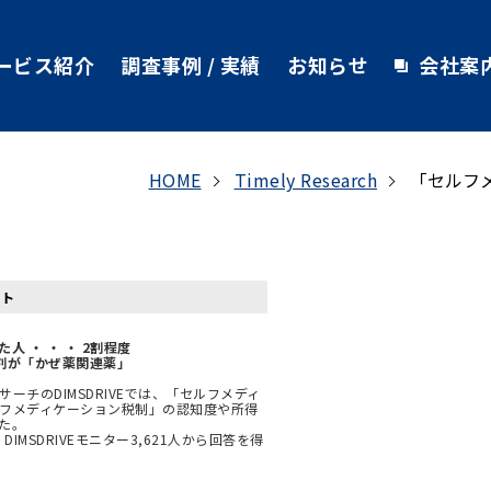
ービス紹介
調査事例 / 実績
お知らせ
会社案
HOME
Timely Research
「セルフ
ート
 ・ ・ ・ 2割程度
割が「かぜ薬関連薬」
チのDIMSDRIVEでは、「セルフメディ
フメディケーション税制」の認知度や所得
た。
IMSDRIVEモニター3,621人から回答を得