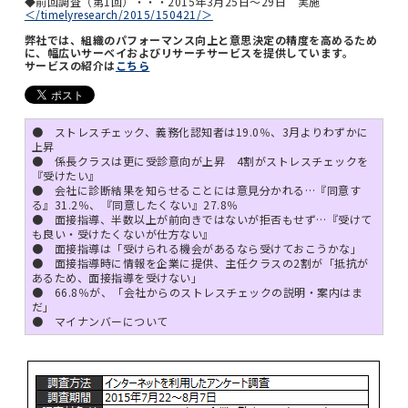
◆前回調査（第1回）・・・2015年3月25日～29日 実施
＜/timelyresearch/2015/150421/＞
弊社では、組織のパフォーマンス向上と意思決定の精度を高めるため
に、幅広いサーベイおよびリサーチサービスを提供しています。
サービスの紹介は
こちら
● ストレスチェック、義務化認知者は19.0％、3月よりわずかに
上昇
● 係長クラスは更に受診意向が上昇 4割がストレスチェックを
『受けたい』
● 会社に診断結果を知らせることには意見分かれる…『同意す
る』31.2％、『同意したくない』27.8％
● 面接指導、半数以上が前向きではないが拒否もせず…『受けて
も良い・受けたくないが仕方ない』
● 面接指導は「受けられる機会があるなら受けておこうかな」
● 面接指導時に情報を企業に提供、主任クラスの2割が「抵抗が
あるため、面接指導を受けない」
● 66.8％が、「会社からのストレスチェックの説明・案内はま
だ」
● マイナンバーについて