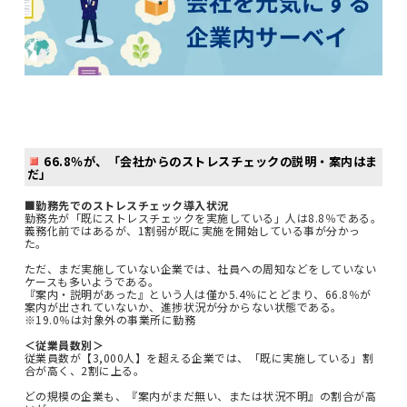
66.8％が、「会社からのストレスチェックの説明・案内はま
だ」
■勤務先でのストレスチェック導入状況
勤務先が「既にストレスチェックを実施している」人は8.8％である。
義務化前ではあるが、1割弱が既に実施を開始している事が分かっ
た。
ただ、まだ実施していない企業では、社員への周知などをしていない
ケースも多いようである。
『案内・説明があった』という人は僅か5.4％にとどまり、66.8％が
案内が出されていないか、進捗状況が分からない状態である。
※19.0％は対象外の事業所に勤務
＜従業員数別＞
従業員数が【3,000人】を超える企業では、「既に実施している」割
合が高く、2割に上る。
どの規模の企業も、『案内がまだ無い、または状況不明』の割合が高