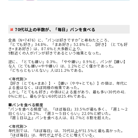
70代以上の半数が、「毎日」パンを食べる
全員（N=7476）に、”パンは好きですか”と尋ねたところ、
「とても好き」34.8％、「まあ好き」52.8％と、【好き】（とても好
き+まあ好き）は、87.6％と大多数に上り、
9割近くの人がパンが好きであるという結果となった。
逆に、「とても嫌い」0.3％、「やや嫌い」0.9％と、パンが【嫌い】
な人（とても嫌い+やや嫌い）は、1.2％とごく僅かであった。
「どちらともいえない」人は11.2％である。
＜年代別＞
【好き（とても+まあ）】・【嫌い（やや+とても）】の値は、年代に
よる差はなく、ほぼ同様の結果であった。
しかし「とてもも好き」の値はによる差があり、最も多い30代の41.
0％に対し、最も少ない60代は25.4％である。
■パンを食べる頻度
“パンを食べる頻度”は、「ほぼ毎日」33.5％が最も多く、「週１～２
日くらい」26.2％、「週３～５日くらい」22.0％と続いた。
『週１日以上』パンを食べる人は、81.7％と８割を超えた。
＜年代別＞
年代別では、「ほぼ毎日」は、70代以上が51.5％と最も高かった。
「ほぼ毎日」は、年代が上がるごとに増えている。