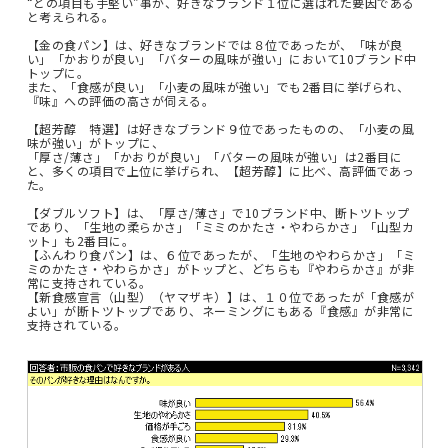
“どの項目も手堅い”事が、好きなブランド１位に選ばれた要因である
と考えられる。
【金の食パン】は、好きなブランドでは８位であったが、「味が良
い」「かおりが良い」「バターの風味が強い」において10ブランド中
トップに。
また、「食感が良い」「小麦の風味が強い」でも2番目に挙げられ、
『味』への評価の高さが伺える。
【超芳醇 特選】は好きなブランド９位であったものの、「小麦の風
味が強い」がトップに、
「厚さ/薄さ」「かおりが良い」「バターの風味が強い」は2番目に
と、多くの項目で上位に挙げられ、【超芳醇】に比べ、高評価であっ
た。
【ダブルソフト】は、「厚さ/薄さ」で10ブランド中、断トツトップ
であり、「生地の柔らかさ」「ミミのかたさ・やわらかさ」「山型カ
ット」も2番目に。
【ふんわり食パン】は、６位であったが、「生地のやわらかさ」「ミ
ミのかたさ・やわらかさ」がトップと、どちらも『やわらかさ』が非
常に支持されている。
【新食感宣言（山型）（ヤマザキ）】は、１０位であったが「食感が
よい」が断トツトップであり、ネーミングにもある『食感』が非常に
支持されている。