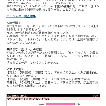
「サクッ」44.2％、「ふっくら」39.3％であった。
2009年に行ったパンのアンケートと同様の結果となっており、食パン
の食感に求める消費者の意向に変化がないことがわかった。
２００９年 調査結果
＜年代別＞
年代別では、「もっちり」は、20代以下69.0％に対して、70代以上3
6.9％とほぼ半数であった。
また、年代が上がるほど数値が低くなっていた。
その他の「サクッ」「カリカリ」「ほわほわ」も同じ傾向であった。
「ふっくら」「ふんわり」「しっとり」については、上記の項目ほど
の差はみられなかった。
■好きな「食パン」の枚数
何枚切りの食パンが好きかという質問では、「６～７枚切り」が最も
多く45.0％、次いで「４～５枚切り」33.5％、「８～９枚切り」11.
4％であった。
「まるごと一斤」という人も2.9％いた。
＜エリア別＞
【東北】【甲信越】【関東】では、『６枚切り以上』の方が圧倒的に
多く（64.％～79％）、
【北陸】【近畿】【中国】では、『５枚切り以下』の方が多い。
東日本は『６枚切り以上』、西日本は、『５枚切り以下』が主流であ
ることが伺える結果となった。