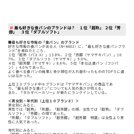
最も好きな食パンのブランドは？ １位「超熟」 ２位「芳
醇」 ３位「ダブルソフト」
■最も好きな市販の「食パン」のブランド
好きな市販の食パンがある人（N=4402）に、“最も好きな食パンブラ
ンド”を尋ねたところ、
１位「超熟（パスコ）」13.8％、２位「芳醇（ヤマザキパン）」10.
7％、３位「ダブルソフト（ヤマザキ）」9.0％、
４位「超芳醇（ヤマザキ）」8.6％、５位「本仕込食パン（フジパ
ン）」4.0％であった。
よく食べる食パンの結果と多少順位が入れ替わったもののTOP５に違
いはなかった。
上位２０ブランド中８ブランドは『ヤマザキパン』の商品であ
り、“最も好きな食パン”についても人気の高さが伺える。
また、『タカギベーカリー』が新たにランクインしている。
＜男女別・年代別（上位１０ブランド）＞
男女別にみると、
男性では「超熟」「芳醇」「超芳醇」の順、女性では「超熟」「ダブ
ルソフト」「芳醇」の順であった。
「芳醇」「ダブルソフト」「超芳醇」「超芳醇 特選」は女性より男
性に人気であった。
年代別にみると、