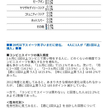
■■20代以下スイーツ男子いまだに健在。 4人に1人が「週1回以上
購入」■■
■コンビニスイーツの購入頻度
1ヵ月に1回以上コンビニで買い物をする人に、どのくらいの頻度でコ
ンビニスイーツを購入するかを尋ねた。
最も多かったのは、「1ヵ月に1回」で15.1％であった。次いで、「月
に2～3回（14.1％）」、「2～3ヵ月に1回（13.5％）」となった。
【週に1回以上買う人】は15.8％、【年に1回以上買う人】は68.2％で
あった。
2012年度と比較してみると、あまり大きな傾向の変化は見られなかっ
たが、【週に1回以上買う人】は0.8ポイント減少している。
一方で、「コンビニでスイーツは買わない」と回答した人は22.2％と
およそ2割強であった。
＜性年代別＞
性年代別に見てみると、【週に1回以上】を合計した回答について