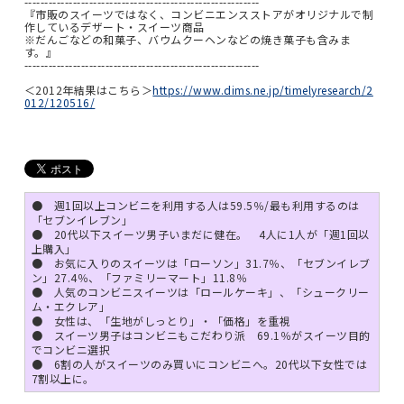
----------------------------------------------------------
『市販のスイーツではなく、コンビニエンスストアがオリジナルで制
作しているデザート・スイーツ商品
※だんごなどの和菓子、バウムクーヘンなどの焼き菓子も含みま
す。』
----------------------------------------------------------
＜2012年結果はこちら＞
https://www.dims.ne.jp/timelyresearch/2
012/120516/
● 週1回以上コンビニを利用する人は59.5％/最も利用するのは
「セブンイレブン」
● 20代以下スイーツ男子いまだに健在。 4人に1人が「週1回以
上購入」
● お気に入りのスイーツは「ローソン」31.7％、「セブンイレブ
ン」27.4％、「ファミリーマート」11.8％
● 人気のコンビニスイーツは「ロールケーキ」、「シュークリー
ム・エクレア」
● 女性は、「生地がしっとり」・「価格」を重視
● スイーツ男子はコンビニもこだわり派 69.1％がスイーツ目的
でコンビニ選択
● 6割の人がスイーツのみ買いにコンビニへ。20代以下女性では
7割以上に。