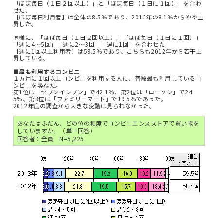
「ほぼ毎日（１日２回以上）」と「ほぼ毎日（１日に１回）」を合わ
せた、
【ほぼ毎日利用者】は全体の8.5％であり、2012年の8.1％からやや上
昇した。
同様に、「ほぼ毎日（１日２回以上）」「ほぼ毎日（１日に１回）」
「週に4～5回」「週に2～3回」「週に1回」を合わせた
【週に1回以上利用者】は59.5％であり、こちらも2012年から若干上
昇している。
■最も利用するコンビニ
１ヵ月に１回以上コンビニを利用する人に、普段最も利用しているコ
ンビニを尋ねた。
第1位は「セブンイレブン」で42.1％、第2位は「ローソン」で24.
5％、第3位は「ファミリーマート」で19.5％であった。
2012年度の調査から大きな変動は見られなかった。
あなたはふだん、どの位の頻度でコンビニエンスストアで買い物を
していますか。（単一回答）
回答者：全員 N=5,225