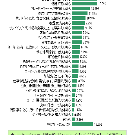
◆コーヒーショップ別比較（9ショップ【n=100以上】、10項目抜