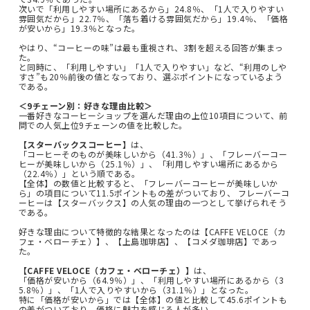
次いで「利用しやすい場所にあるから」24.8％、「1人で入りやすい
雰囲気だから」22.7％、「落ち着ける雰囲気だから」19.4％、「価格
が安いから」19.3％となった。
やはり、“コーヒーの味”は最も重視され、3割を超える回答が集まっ
た。
と同時に、「利用しやすい」「1人で入りやすい」など、“利用のしや
すさ”も20％前後の値となっており、選ぶポイントになっているよう
である。
＜9チェーン別：好きな理由比較＞
一番好きなコーヒーショップを選んだ理由の上位10項目について、前
問での人気上位9チェーンの値を比較した。
【スターバックスコーヒー】
は、
「コーヒーそのものが美味しいから（41.3％）」、「フレーバーコー
ヒーが美味しいから（25.1％）」、「利用しやすい場所にあるから
（22.4％）」という順である。
【全体】の数値と比較すると、「フレーバーコーヒーが美味しいか
ら」の項目について11.5ポイントもの差がついており、 フレーバーコ
ーヒーは【スターバックス】の人気の理由の一つとして挙げられそう
である。
好きな理由について特徴的な結果となったのは【CAFFE VELOCE（カ
フェ・ベローチェ）】、【上島珈琲店】、【コメダ珈琲店】であっ
た。
【CAFFE VELOCE（カフェ・ベローチェ）】
は、
「価格が安いから（64.9％）」、「利用しやすい場所にあるから（3
5.8％）」、「1人で入りやすいから（31.1％）」となった。
特に「価格が安いから」では【全体】の値と比較して45.6ポイントも
の差がついており、価格に魅力を感じる人が多い。