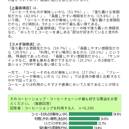
【上島珈琲店】
は、
「コーヒーそのものが美味しいから（51.9％）」、「落ち着ける雰囲
気だから（42.0％）」、「長居しやすい雰囲気だから（19.8％）」と
いう順。 「コーヒーそのものが美味しいから」、「落ち着ける雰囲気
だから」の2項目は、9チェーンの中で最も高い値である。
このことから、「上島珈琲店」ではコーヒーの味や落ち着いた雰囲気
など、“ゆったりとコーヒーを楽しめる”部分が好まれていると思われ
る。
【コメダ珈琲店
】は、
「落ち着ける雰囲気だから（30.7％）」、「長居しやすい雰囲気だか
ら（29.9％）」、「利用しやすい場所にあるから（28.1％）」という
順。 特長的であったのは、「長居しやすい雰囲気だから」、「サンド
イッチなど、食事も兼ねる事ができるから（25.2％）」の2項目で、
各ショップの中で最も高い値となった。
一方で、「コーヒーそのものが美味しいから（27.3％）」、「フレー
バーコーヒーが美味しいから（1.3％）」では全体の数値と比較すると
やや下回っており、
コーヒーよりは利用のしやすさや食事において人気であることが伺え
る。
そのコーヒーショップ・コーヒーチェーンが最も好きな理由をお答
えください。（複数回答）
回答者：コーヒーショップを利用する人 ｎ=6,585