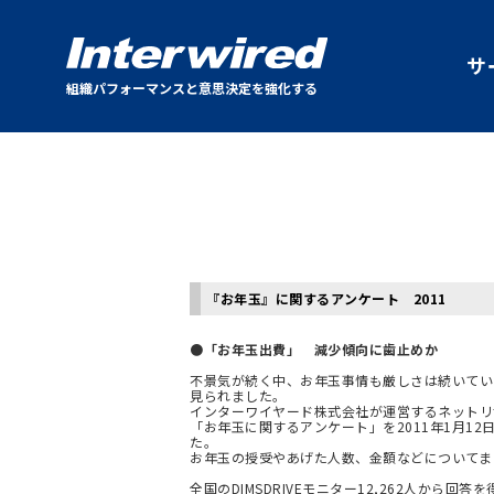
サ
組織パフォーマンスと意思決定を強化する
『お年玉』に関するアンケート 2011
●「お年玉出費」 減少傾向に歯止めか
不景気が続く中、お年玉事情も厳しさは続いてい
見られました。
インターワイヤード株式会社が運営するネットリサー
「お年玉に関するアンケート」を2011年1月12
た。
お年玉の授受やあげた人数、金額などについてま
全国のDIMSDRIVEモニター12,262人から回答