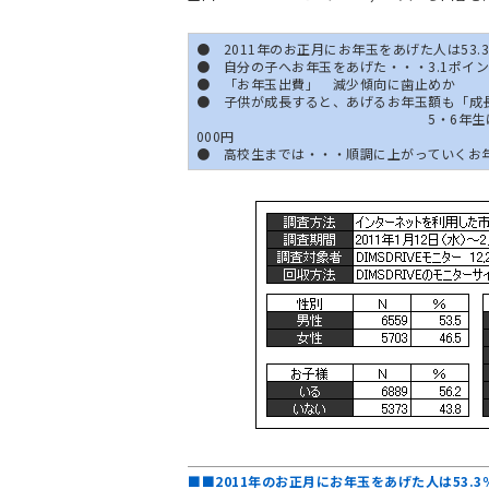
● 2011年のお正月にお年玉をあげた人は53.
● 自分の子へお年玉をあげた・・・3.1ポイ
● 「お年玉出費」 減少傾向に歯止めか
● 子供が成長すると、あげるお年玉額も「成
5・6年生は3,000～5,000
000円
● 高校生までは・・・順調に上がっていくお
■■2011年のお正月にお年玉をあげた人は53.3