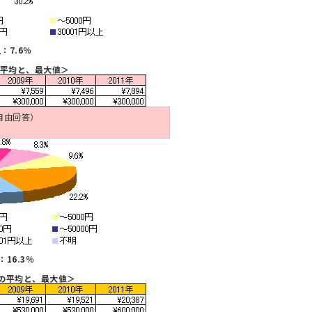
上：7.6％
の平均と、最大値＞
自由回答）
：16.3％
の平均と、最大値＞