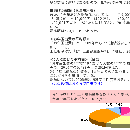
多少数値に違いはあるものの、価格帯の分布は20
■あげた総額（お年玉出費）
また、“今年あげた総額”については、「（10,001
「（5,001）～10,000円」は22.2％、「（30,0
『30,001円以上』あげた人は16.3％と、2010
いる。
最高額は600,000円であった。
＜お年玉出費の平均額＞
『お年玉出費』は、2009年から２年連続減少してい
加している。
上にも挙げた『お年玉最高金額平均』同様に、20
＜1人にあげた平均額＞（目安）
“お年玉出費の平均額”を“あげた人数の平均”で割
円で、2010年の5,499円より261円増えた。
2010年は総額の出費も、1人当たりの金額も共に
年はどちらも増加している。
総額については2008年とほぼ同じ程度である
（この数値はあくまで目安です）
今年あげたお年玉の最高金額を教えてください
今年お年玉をあげた人 N=6,533