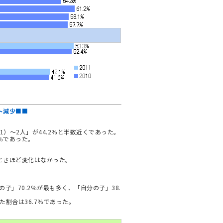
ト減少■■
）～2人」が44.2％と半数近くであった。
5％であった。
5人とさほど変化はなかった。
子」70.2％が最も多く、「自分の子」38.
割合は36.7％であった。