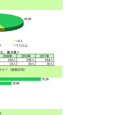
均と、最大値＞
すか？（複数回答）
合