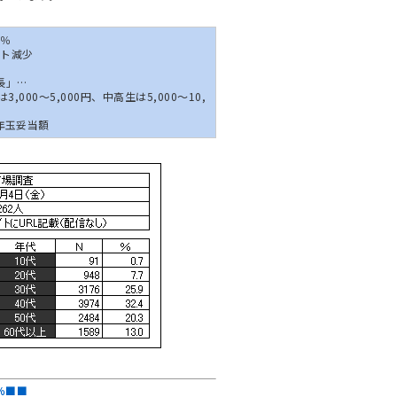
3％
ント減少
長」…
円、中高生は5,000～10,
年玉妥当額
％■■