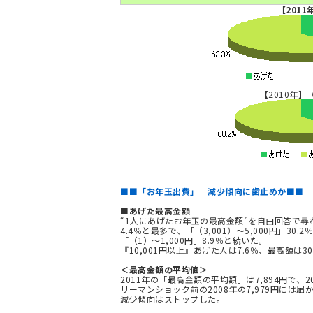
【2011
【2010年】
■■「お年玉出費」 減少傾向に歯止めか■■
■あげた最高金額
“1人にあげたお年玉の最高金額”を自由回答で尋ねた
4.4％と最多で、「（3,001）～5,000円」30.2％
「（1）～1,000円」8.9％と続いた。
『10,001円以上』あげた人は7.6％、最高額は30
＜最高金額の平均値＞
2011年の「最高金額の平均額」は7,894円で、2
リーマンショック前の2008年の7,979円には
減少傾向はストップした。