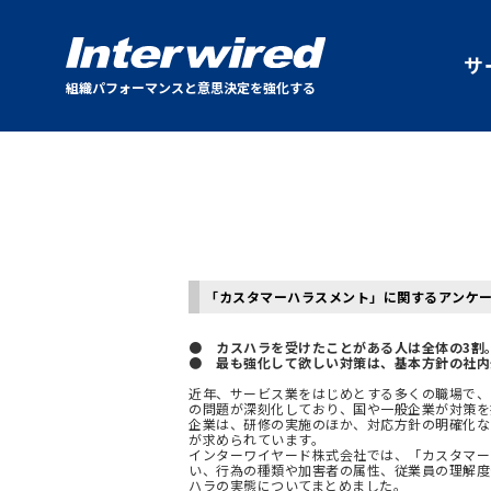
サ
組織パフォーマンスと意思決定を強化する
「カスタマーハラスメント」に関するアンケ
● カスハラを受けたことがある人は全体の3割
● 最も強化して欲しい対策は、基本方針の社内
近年、サービス業をはじめとする多くの職場で、
の問題が深刻化しており、国や一般企業が対策を
企業は、研修の実施のほか、対応方針の明確化な
が求められています。
インターワイヤード株式会社では、「カスタマー
い、行為の種類や加害者の属性、従業員の理解度
ハラの実態についてまとめました。