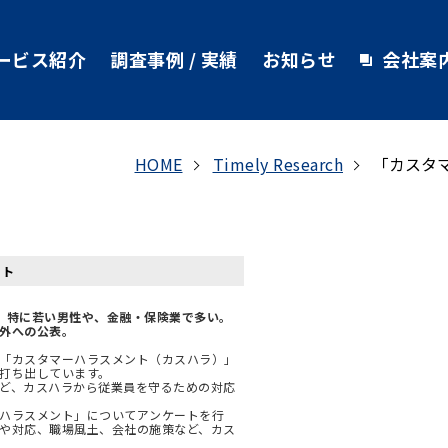
ービス紹介
調査事例 / 実績
お知らせ
会社案
HOME
Timely Research
「カスタ
ート
。特に若い男性や、金融・保険業で多い。
外への公表。
「カスタマーハラスメント（カスハラ）」
打ち出しています。
ど、カスハラから従業員を守るための対応
ハラスメント」についてアンケートを行
や対応、職場風土、会社の施策など、カス