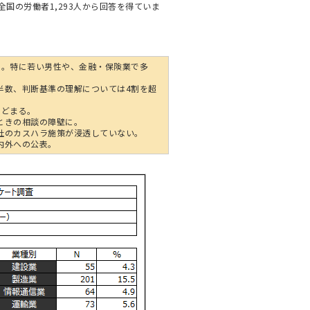
全国の労働者1,293人から回答を得ていま
割。特に若い男性や、金融・保険業で多
半数、判断基準の理解については4割を超
とどまる。
ときの相談の障壁に。
社のカスハラ施策が浸透していない。
内外への公表。