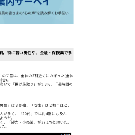
割。特に若い男性や、金融・保険業で多
との回答は、全体の3割近くにのぼった(全体
合)。
次いで『揚げ足取り』が9.3%、『長時間の
男性」は３割強、「女性」は２割半ばと、
人が多く、「20代」では約4割にも及ん
ようだ。
く、「卸売・小売業」が37.1%と続いた。
った。