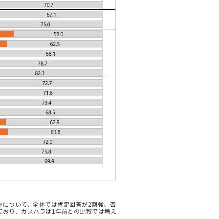
かについて、全体では肯定回答が2割強、否
ており、カスハラは1年前との比較では増え