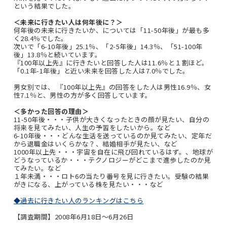
という結果でした。
＜未来に行きたい人は何年後に？＞
何年後の未来に行きたいか、については「11-50年後」が最も多
く28.4％でした。
次いで「6-10年後」25.1％、「2-5年後」14.3％、「51-100年
後」13.8％と続いています。
『100年以上先』に行きたいと回答した人は11.6％と１割ほど。
「0.1年-1年後」と近い未来を回答した人は7.0％でした。
男女別では、 『100年以上先』の回答をした人は男性16.9％、女
性7.1％と、男性の方が多く回答しています。
＜多かった回答の理由＞
11-50年後・・・子供が大きくなったときの顔が見たい、自分の
将来を見てみたい、人生の予習をしたいから。など
6-10年後・・・どんな生活を送っているのか見てみたい、定年だ
から退職金はいくらかな？、結婚相手が見たい、など
1000年以上先・・・宇宙を自在に飛び回れているはず。、地球が
どうなっているか・・・テクノロジーがどこまで進歩したのか見
てみたい。など
１年未満・・・ロト6の当たり番号を見に行きたい。受験の結果
がきになる、上がっている株を見たい・・・など
◆過去に行きたい人のランキングはこちら
【調査期間】2008年6月18日～6月26日