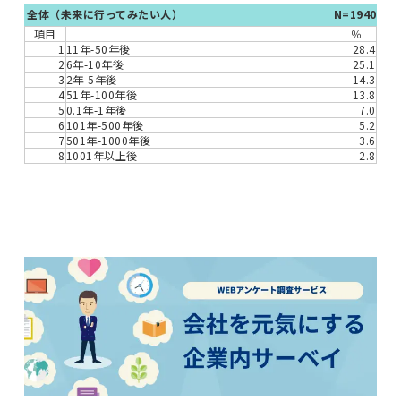
全体（未来に行ってみたい人）
N=1940
項目
％
1
11年-50年後
28.4
2
6年-10年後
25.1
3
2年-5年後
14.3
4
51年-100年後
13.8
5
0.1年-1年後
7.0
6
101年-500年後
5.2
7
501年-1000年後
3.6
8
1001年以上後
2.8