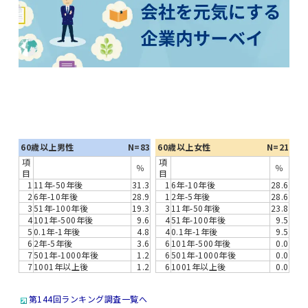
60歳以上男性
N=83
60歳以上女性
N=21
項
項
％
％
目
目
1
11年-50年後
31.3
1
6年-10年後
28.6
2
6年-10年後
28.9
1
2年-5年後
28.6
3
51年-100年後
19.3
3
11年-50年後
23.8
4
101年-500年後
9.6
4
51年-100年後
9.5
5
0.1年-1年後
4.8
4
0.1年-1年後
9.5
6
2年-5年後
3.6
6
101年-500年後
0.0
7
501年-1000年後
1.2
6
501年-1000年後
0.0
7
1001年以上後
1.2
6
1001年以上後
0.0
第144回ランキング調査一覧へ