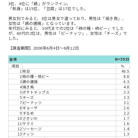
3位、4位に「鶏」がランクイン。
「刺身」は15位、「豆腐」は17位でした。
男女別でみると、3位は男女で違っており、男性は「焼き鳥」、
女性は「鶏の唐揚」となっています。
年代別にみると、 50代までの2位は「柿の種・柿ピー」でした
が、60代の2位は、男性は「ピーナッツ」、女性は「チーズ」で
した。
【調査期間】2008年6月4日～6月12日
全体
N=5925
項目
％
1
枝豆
40.5
2
柿の種・柿ピー
8.8
3
鶏の唐揚
6.3
4
焼き鳥
4.8
5
ポテトチップス
3.3
5
チーズ
3.3
7
ピーナッツ
3.1
8
ギョーザ
2.6
9
するめ
2.2
10
さきいか
1.7
11
サラミ
1.6
12
ソーセージ
1.4
13
ナッツ
1.3