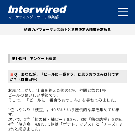
マーケティングリサーチ事業部
組織のパフォーマンス向上と意思決定の精度を高める
第143回 アンケート結果
Q：あなたが、「ビールに一番合う」と思うおつまみは何です
か？（自由回答）
お風呂上がり、仕事を終えた後の1杯、仲間と飲む1杯。
ビールのおいしい季節です。
そこで、 『ビールに一番合うおつまみ』を尋ねてみました。
1位はやはり「枝豆」。40.5％という圧倒的な票を集めていま
す。
次いで、2位「柿の種・柿ピー」8.8％、3位「鶏の唐揚」6.3％、
4位「焼き鳥」4.8％、5位は「ポテトチップス」と「チーズ」3.
3％と続きました。