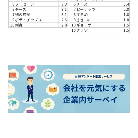
6
ソーセージ
3.3
6
チーズ
3.4
7
チーズ
3.1
7
ピーナッツ
2.8
7
鶏の唐揚
3.1
8
するめ
1.8
9
ポテトチップス
2.6
8
さきいか
1.8
10
刺身
2.4
10
ギョーザ
1.5
10
ナッツ
1.5