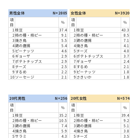
男性全体
N=2805
女性全体
N=3920
項
項
％
％
目
目
1
枝豆
37.4
1
枝豆
43.3
2
柿の種・柿ピー
9.1
2
柿の種・柿ピー
8.5
3
焼き鳥
5.5
3
鶏の唐揚
7.1
4
鶏の唐揚
5.4
4
焼き鳥
4.1
5
ピーナッツ
4.6
5
チーズ
4.0
6
ギョーザ
2.9
6
ポテトチップス
3.7
7
ポテトチップス
2.9
7
ギョーザ
2.4
8
チーズ
2.5
8
するめ
2.1
9
するめ
2.2
9
ピーナッツ
1.8
10
ソーセージ
2.1
9
さきいか
1.8
20代男性
N=256
20代女性
N=574
項
項
％
％
目
目
1
枝豆
35.2
1
枝豆
39.4
2
柿の種・柿ピー
10.5
2
柿の種・柿ピー
9.2
3
鶏の唐揚
7.4
3
鶏の唐揚
5.1
4
焼き鳥
5.9
4
焼き鳥
3.8
5
サラミ
4.3
5
チーズ
3.5