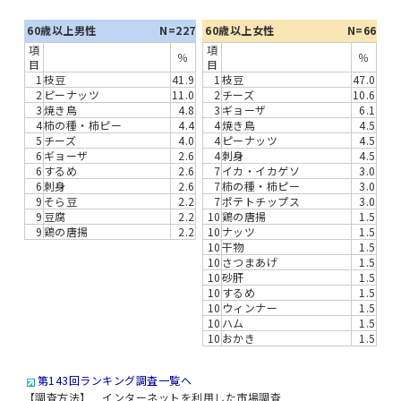
60歳以上男性
N=227
60歳以上女性
N=66
項
項
％
％
目
目
1
枝豆
41.9
1
枝豆
47.0
2
ピーナッツ
11.0
2
チーズ
10.6
3
焼き鳥
4.8
3
ギョーザ
6.1
4
柿の種・柿ピー
4.4
4
焼き鳥
4.5
5
チーズ
4.0
4
ピーナッツ
4.5
6
ギョーザ
2.6
4
刺身
4.5
6
するめ
2.6
7
イカ・イカゲソ
3.0
6
刺身
2.6
7
柿の種・柿ピー
3.0
9
そら豆
2.2
7
ポテトチップス
3.0
9
豆腐
2.2
10
鶏の唐揚
1.5
9
鶏の唐揚
2.2
10
ナッツ
1.5
10
干物
1.5
10
さつまあげ
1.5
10
砂肝
1.5
10
するめ
1.5
10
ウィンナー
1.5
10
ハム
1.5
10
おかき
1.5
第143回ランキング調査一覧へ
【調査方法】 インターネットを利用した市場調査