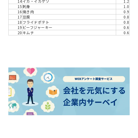
14
イカ・イカゲソ
1.2
15
刺身
1.0
16
焼き肉
0.9
17
豆腐
0.8
18
フライドポテト
0.8
19
ビーフジャーキー
0.6
20
キムチ
0.6