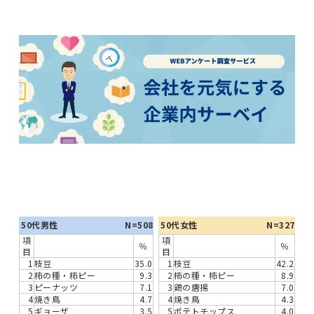
50代男性
N=508
50代女性
N=327
項
項
％
％
目
目
1
枝豆
35.0
1
枝豆
42.2
2
柿の種・柿ピー
9.3
2
柿の種・柿ピー
8.9
3
ピーナッツ
7.1
3
鶏の唐揚
7.0
4
焼き鳥
4.7
4
焼き鳥
4.3
5
ギョーザ
3.5
5
ポテトチップス
4.0