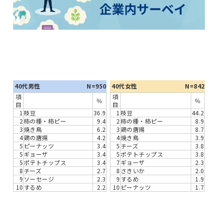
40代男性
N=950
40代女性
N=842
項
項
％
％
目
目
1
枝豆
36.9
1
枝豆
44.2
2
柿の種・柿ピー
9.4
2
柿の種・柿ピー
8.9
3
焼き鳥
6.2
3
鶏の唐揚
8.7
4
鶏の唐揚
4.2
4
焼き鳥
3.9
5
ピーナッツ
3.4
5
チーズ
3.8
5
ギョーザ
3.4
5
ポテトチップス
3.8
5
ポテトチップス
3.4
7
ギョーザ
2.3
8
チーズ
2.7
8
さきいか
2.0
9
ソーセージ
2.3
9
するめ
1.9
10
するめ
2.2
10
ピーナッツ
1.7