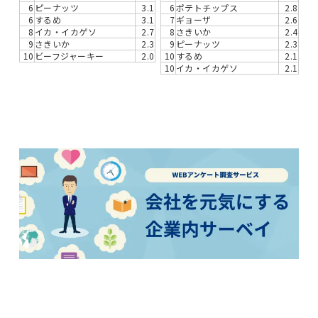
6
ピーナッツ
3.1
6
ポテトチップス
2.8
6
するめ
3.1
7
ギョーザ
2.6
8
イカ・イカゲソ
2.7
8
さきいか
2.4
9
さきいか
2.3
9
ピーナッツ
2.3
10
ビーフジャーキー
2.0
10
するめ
2.1
10
イカ・イカゲソ
2.1