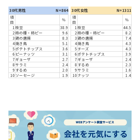
30代男性
N=864
30代女性
N=1311
項
項
％
％
目
目
1
枝豆
38.9
1
枝豆
44.5
2
柿の種・柿ピー
9.6
2
柿の種・柿ピー
8.2
3
鶏の唐揚
8.3
3
鶏の唐揚
7.4
4
焼き鳥
5.1
4
焼き鳥
4.3
5
ポテトチップス
3.6
5
チーズ
4.3
6
ピーナッツ
3.1
6
ポテトチップス
3.9
7
ギョーザ
2.7
7
ギョーザ
2.4
8
サラミ
2.4
8
するめ
2.3
9
するめ
2.0
9
サラミ
1.6
10
ソーセージ
1.9
10
ナッツ
1.4