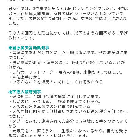
男女別では、3位までは男女とも同じランキングでしたが、4位は
男性は石原慎太郎知事、女性では所ジョージさんとなっていま
す。また、男性の5位は星野仙一さん、女性の5位は太田光さんで
した。
その人を回答した理由については、以下のような回答が多く挙げ
られています。
東国原英夫宮崎県知事
・宮崎県をあれだけ有名にした手腕は凄いです。ぜひ我が県に来
て欲しい。
・凄い意欲がある ・県民の為に、必死で行動をしていることが
分かる。
・実行力。フットワーク ・現在の知事。来期もやってほしい。
・宣伝上手だから
・いろんなことを県民のためにしてくれそうだから
橋下徹大阪府知事
・現役知事、１期目今後の展開に注目しています。
・若いのに やりよる。 府政を変えてくれそう。
・大阪の再建を本気で必死に取り組んでいる
・大阪同様に明らかに無駄遣いされている私達の税金を何とかし
て欲しい
・タブーとされて遠慮されてた部分でも無駄だと手をつけていく
から
・大阪府を立て直そうと、一生懸命になってるから。批判を受け
る事が多いですが・・・私は応援してます。