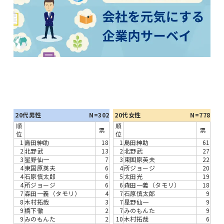
20代男性
N=302
20代女性
N=778
順
順
票
票
位
位
1
島田紳助
18
1
島田紳助
61
2
北野武
13
2
北野武
27
3
星野仙一
7
3
東国原英夫
22
4
東国原英夫
6
4
所ジョージ
20
4
石原慎太郎
6
5
太田光
19
4
所ジョージ
6
6
森田一義（タモリ）
18
7
森田一義（タモリ）
4
7
石原慎太郎
9
8
木村拓哉
3
7
星野仙一
9
9
橋下徹
2
7
みのもんた
9
9
みのもんた
2
10
木村拓哉
6