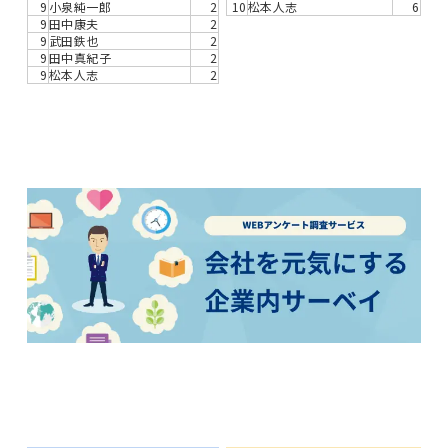
9
小泉純一郎
2
10
松本人志
6
9
田中康夫
2
9
武田鉄也
2
9
田中真紀子
2
9
松本人志
2