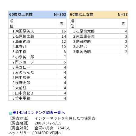
60歳以上男性
N=353
60歳以上女性
N=88
順
順
票
票
位
位
1
東国原英夫
16
1
石原慎太郎
4
2
石原慎太郎
14
2
東国原英夫
3
3
島田紳助
12
3
島田紳助
2
4
北野武
10
3
北野武
2
5
橋下徹
8
3
辛坊治朗
2
6
小泉純一郎
7
7
所ジョージ
5
8
星野仙一
4
8
みのもんた
4
8
田中康夫
4
8
浅野史郎
4
8
大前研一
4
8
田中真紀子
4
8
竹中平蔵
4
第141回ランキング調査一覧へ
【調査方法】 インターネットを利用した市場調査
【調査期間】 2008/5/7-5/15
【調査対象】 全国の男女 7548人
ネットリサーチDIMSDRIVE調べ