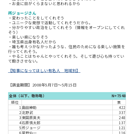
・お金に目がくらまないと思われるから
所ジョージさん
・変わったことをしてくれそう
・ユニークな発想で活動してくれそうだから。
・分かりやすい政治をしてくれそう（情報をオープンにしてくれ
そう）
・楽しい県になりそう
・埼玉県出身有名人だから
・誰も考えつかなかったような、住民のためになる楽しい施策を
行ってくれそう。
・やることはちゃんとやってくれそう。そして遊び心も持ってい
て飽きさせない。
【知事になってほしい有名人 地域別】
【調査期間】2008年5月7日～5月15日
全体（以下、敬称略）
N=7548
順位
票
1
島田紳助
422
2
北野武
337
3
東国原英夫
248
4
石原慎太郎
137
5
所ジョージ
121
6
星野仙一
116