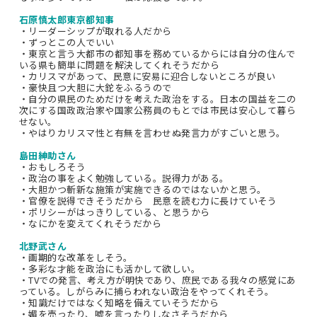
石原慎太郎東京都知事
・リーダーシップが取れる人だから
・ずっとこの人でいい
・東京と言う大都市の都知事を務めているからには自分の住んで
いる県も簡単に問題を解決してくれそうだから
・カリスマがあって、民意に安易に迎合しないところが良い
・豪快且つ大胆に大鉈をふるうので
・自分の県民のためだけを考えた政治をする。日本の国益を二の
次にする国政政治家や国家公務員のもとでは市民は安心して暮ら
せない。
・やはりカリスマ性と有無を言わせぬ発言力がすごいと思う。
島田紳助さん
・おもしろそう
・政治の事をよく勉強している。説得力がある。
・大胆かつ斬新な施策が実施できるのではないかと思う。
・官僚を説得できそうだから 民意を読む力に長けていそう
・ポリシーがはっきりしている、と思うから
・なにかを変えてくれそうだから
北野武さん
・画期的な改革をしそう。
・多彩な才能を政治にも活かして欲しい。
・TVでの発言、考え方が明快であり、庶民である我々の感覚にあ
っている。しがらみに捕らわれない政治をやってくれそう。
・知識だけではなく知略を備えていそうだから
・媚を売ったり、嘘を言ったりしなさそうだから