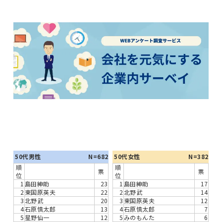
50代男性
N=682
50代女性
N=382
順
順
票
票
位
位
1
島田紳助
23
1
島田紳助
17
2
東国原英夫
22
2
北野武
14
3
北野武
20
3
東国原英夫
12
4
石原慎太郎
13
4
石原慎太郎
7
5
星野仙一
12
5
みのもんた
6