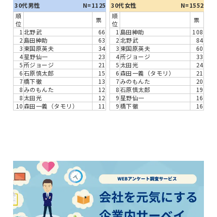
30代男性
N=1125
30代女性
N=1552
順
順
票
票
位
位
1
北野武
66
1
島田紳助
108
2
島田紳助
63
2
北野武
84
3
東国原英夫
34
3
東国原英夫
60
4
星野仙一
23
4
所ジョージ
33
5
所ジョージ
21
5
太田光
24
6
石原慎太郎
15
6
森田一義（タモリ）
21
7
橋下徹
13
7
みのもんた
20
8
みのもんた
12
8
石原慎太郎
19
8
太田光
12
9
星野仙一
16
10
森田一義（タモリ）
11
9
橋下徹
16