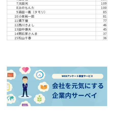
7
太田光
109
8
みのもんた
100
9
森田一義（タモリ）
85
10
小泉純一郎
81
11
橋下徹
77
12
西川きよし
46
13
田中康夫
45
14
明石家さんま
37
15
松山千春
36