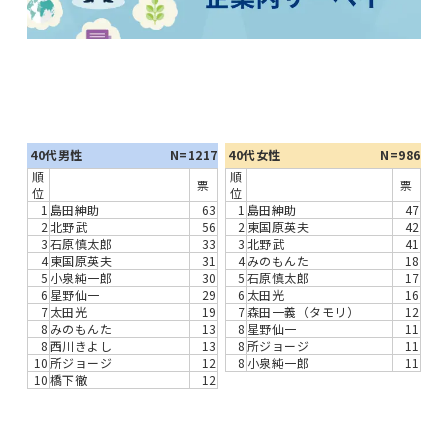
40代男性
N=1217
40代女性
N=986
順
順
票
票
位
位
1
島田紳助
63
1
島田紳助
47
2
北野武
56
2
東国原英夫
42
3
石原慎太郎
33
3
北野武
41
4
東国原英夫
31
4
みのもんた
18
5
小泉純一郎
30
5
石原慎太郎
17
6
星野仙一
29
6
太田光
16
7
太田光
19
7
森田一義（タモリ）
12
8
みのもんた
13
8
星野仙一
11
8
西川きよし
13
8
所ジョージ
11
10
所ジョージ
12
8
小泉純一郎
11
10
橋下徹
12