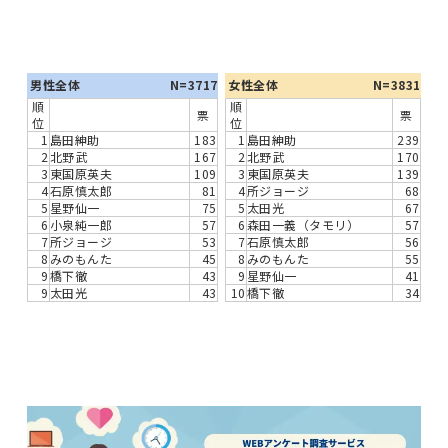
男性全体
N=3717
女性全体
N=3831
順
順
票
票
位
位
1
島田紳助
183
1
島田紳助
239
2
北野武
167
2
北野武
170
3
東国原英夫
109
3
東国原英夫
139
4
石原慎太郎
81
4
所ジョージ
68
5
星野仙一
75
5
太田光
67
6
小泉純一郎
57
6
森田一義（タモリ）
57
7
所ジョージ
53
7
石原慎太郎
56
8
みのもんた
45
8
みのもんた
55
9
橋下徹
43
9
星野仙一
41
9
太田光
43
10
橋下徹
34