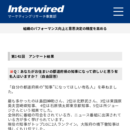
マーケティングリサーチ事業部
組織のパフォーマンス向上と意思決定の精度を高める
第141回 アンケート結果
Q：あなたがお住まいの都道府県の知事になって欲しいと思う有
名人はいますか？（自由回答）
「自分の都道府県の“知事”になってほしい有名人」を尋ねまし
た。
最も多かったのは島田紳助さん、2位は北野武さん、3位は東国原
英夫宮崎県知事、 4位は石原慎太郎東京都知事、5位は所ジョー
ジさんという結果でした。
全体的に番組の司会をされている方、ニュース番組に出演されて
いる方が多く挙げられています。
現役の知事がトップ10に2人ランクイン。大阪府の橋下徹知事は
惜しくも11位でした。