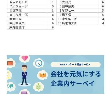
6
みのもんた
11
5
太田光
6
7
所ジョージ
9
5
田中康夫
6
8
橋下徹
8
8
星野仙一
5
8
小泉純一郎
8
8
橋下徹
5
10
太田光
6
10
小泉純一郎
4
10
田中康夫
6
10
鳥越俊太郎
4
10
森田健作
6