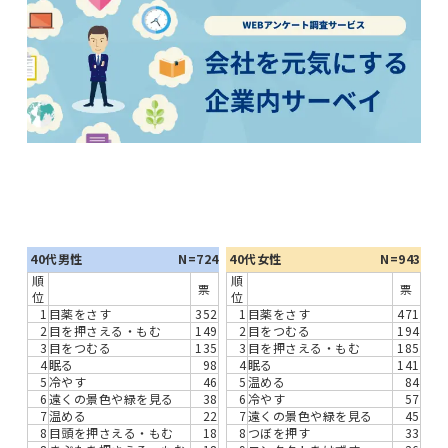
40代男性
N=724
40代女性
N=943
順
順
票
票
位
位
1
目薬をさす
352
1
目薬をさす
471
2
目を押さえる・もむ
149
2
目をつむる
194
3
目をつむる
135
3
目を押さえる・もむ
185
4
眠る
98
4
眠る
141
5
冷やす
46
5
温める
84
6
遠くの景色や緑を見る
38
6
冷やす
57
7
温める
22
7
遠くの景色や緑を見る
45
8
目頭を押さえる・もむ
18
8
つぼを押す
33