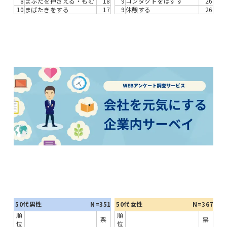
8
まぶたを押さえる・もむ
18
9
コンタクトをはずす
26
10
まばたきをする
17
9
休憩する
26
50代男性
N=351
50代女性
N=367
順
順
票
票
位
位