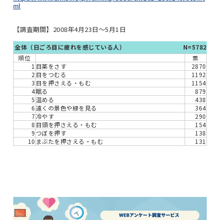
ml
【調査期間】2008年4月23日～5月1日
全体（日ごろ目に疲れを感じている人）
N=5782
順位
票
1
目薬をさす
2870
2
目をつむる
1192
3
目を押さえる・もむ
1154
4
眠る
879
5
温める
438
6
遠くの景色や緑を見る
364
7
冷やす
290
8
目頭を押さえる・もむ
154
9
つぼを押す
138
10
まぶたを押さえる・もむ
131