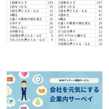
1
目薬をさす
183
1
目薬をさす
207
2
目をつむる
55
2
目をつむる
88
3
目を押さえる・もむ
53
3
目を押さえる・もむ
61
4
眠る
30
4
温める
47
5
遠くの景色や緑を見る
29
4
眠る
47
6
冷やす
26
6
遠くの景色や緑を見る
30
7
何もしない
20
7
冷やす
24
8
休憩する
12
8
つぼを押す
11
9
目頭を押さえる・もむ
9
9
PCやTVから離れる
10
9
まぶたを押さえる・もむ
9
9
何もしない
10
9
目頭を押さえる・もむ
10