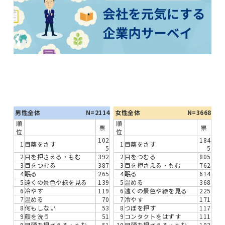
男性全体
N=2114
女性全体
N=3668
順
順
票
票
位
位
102
184
1
目薬をさす
1
目薬をさす
5
5
2
目を押さえる・もむ
392
2
目をつむる
805
3
目をつむる
387
3
目を押さえる・もむ
762
4
眠る
265
4
眠る
614
5
遠くの景色や緑を見る
139
5
温める
368
6
冷やす
119
6
遠くの景色や緑を見る
225
7
温める
70
7
冷やす
171
8
何もしない
53
8
つぼを押す
117
9
顔を洗う
51
9
コンタクトをはずす
111
9
目頭を押さえる・もむ
51
10
目頭を押さえる・もむ
103