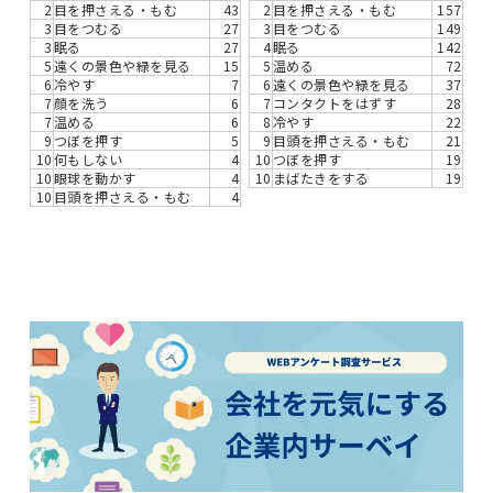
2
目を押さえる・もむ
43
2
目を押さえる・もむ
157
3
目をつむる
27
3
目をつむる
149
3
眠る
27
4
眠る
142
5
遠くの景色や緑を見る
15
5
温める
72
6
冷やす
7
6
遠くの景色や緑を見る
37
7
顔を洗う
6
7
コンタクトをはずす
28
7
温める
6
8
冷やす
22
9
つぼを押す
5
9
目頭を押さえる・もむ
21
10
何もしない
4
10
つぼを押す
19
10
眼球を動かす
4
10
まばたきをする
19
10
目頭を押さえる・もむ
4