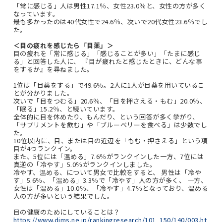
「常に感じる」人は男性17.1％、女性23.0％と、女性の方が多く
なっています。
最も多かったのは40代女性で24.6％、次いで20代女性23.6％でし
た。
＜目の疲れを感じたら「目薬」＞
目の疲れを「常に感じる」「感じることが多い」「たまに感じ
る」と回答した人に、 『目が疲れたと感じたときに、どんな事
をするか』を尋ねました。
1位は「目薬をする」で49.6％。2人に1人が目薬を用いているこ
とが分かりました。
次いで「目をつむる」20.6％、「目を押さえる・もむ」20.0％、
「眠る」15.2％、と続いています。
全体的に目を休めたり、もんだり、という回答が多く挙がり、
「サプリメントを飲む」や「ブルーベリーを食べる」は少数でし
た。
10位以内に、目、または目の近辺を「もむ・押さえる」という項
目が4つランクイン。
また、5位には「温める」7.6％がランクインした一方、7位には
真逆の「冷やす」5.0％がランクインしました。
冷やす、温める、について男女で比較をすると、 男性は「冷や
す」5.6％、「温める」3.3％で「冷やす」人の方が多く、 一方、
女性は「温める」10.0％、「冷やす」4.7％となっており、温める
人の方が多いという結果でした。
目の健康のためにしていることは？
https://www.dims.ne.jp/rankingresearch/101_150/140/003.ht