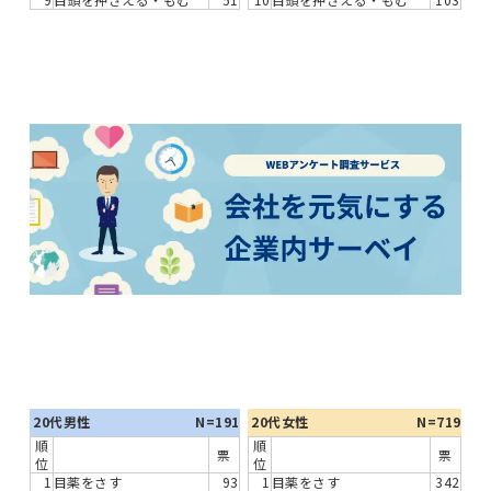
20代男性
N=191
20代女性
N=719
順
順
票
票
位
位
1
目薬をさす
93
1
目薬をさす
342