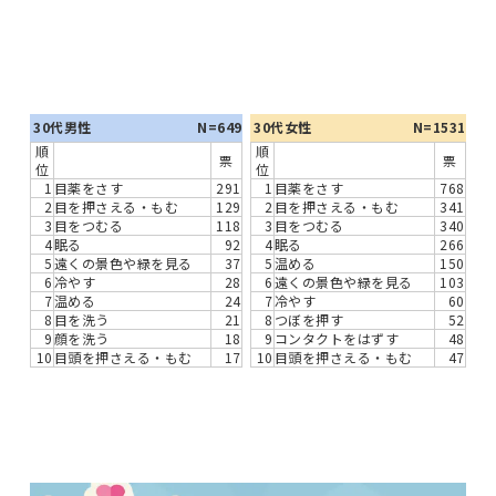
30代男性
N=649
30代女性
N=1531
順
順
票
票
位
位
1
目薬をさす
291
1
目薬をさす
768
2
目を押さえる・もむ
129
2
目を押さえる・もむ
341
3
目をつむる
118
3
目をつむる
340
4
眠る
92
4
眠る
266
5
遠くの景色や緑を見る
37
5
温める
150
6
冷やす
28
6
遠くの景色や緑を見る
103
7
温める
24
7
冷やす
60
8
目を洗う
21
8
つぼを押す
52
9
顔を洗う
18
9
コンタクトをはずす
48
10
目頭を押さえる・もむ
17
10
目頭を押さえる・もむ
47