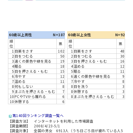
60歳以上男性
N=187
60歳以上女性
N=92
順
順
票
票
位
位
1
目薬をさす
102
1
目薬をさす
48
2
目をつむる
50
2
目をつむる
30
3
遠くの景色や緑を見る
19
3
目を押さえる・もむ
16
4
眠る
18
4
温める
12
5
目を押さえる・もむ
15
5
眠る
11
6
冷やす
12
6
遠くの景色や緑を見る
9
7
温める
11
7
冷やす
8
8
何もしない
8
8
目を洗う
3
9
まぶたを押さえる・もむ
7
8
休憩する
3
10
PCやTVから離れる
6
8
まぶたを押さえる・もむ
3
10
休憩する
6
第140回ランキング調査一覧へ
【調査方法】 インターネットを利用した市場調査
【調査期間】 2008/4/23-5/1
【調査対象】 全国の男女 6913人（うち日ごろ目が疲れている人5