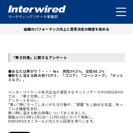
マーケティングリサーチ事業部
組織のパフォーマンス向上と意思決定の精度を高める
「寒さ対策」に関するアンケート
●あなたは寒がり？・・・Yes 男性54.5％、女性68.2％
●飲むと温まる飲み物TOP３、「ココア」「コーンスープ」「ホット
ミルク」。
インターワイヤード株式会社が運営するネットリサーチのDIMSDRIVE
では、「寒さ対策」について
アンケートを行い、
”寒い”時にやってしまいがちな行動や、”厚着”をし始める気温、持っ
ている機能性衣料、
寒い時に温まる飲み物等についてまとめました。
調査は2014年12月2日～12月16日にかけて実施し、
DIMSDRIVEモニター6,078人から回答を得ています。