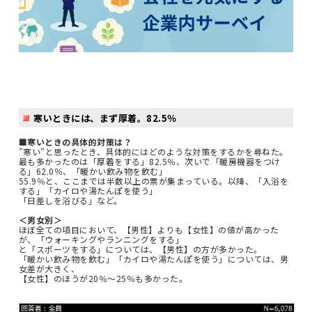
寒いときには、まず厚着。82.5％
■寒いときの具体的対策は？
”寒い”と思ったとき、具体的にはどのような対策をするかを尋ねた。
最も多かったのは「厚着をする」82.5％、次いで「暖房機器をつけ
る」62.0％、「暖かい飲み物を飲む」
55.9％と、ここまでは半数以上の票が集まっている。以降、「入浴を
する」「カイロや湯たんぽを使う」
「日差しを浴びる」など。
＜男女別＞
ほぼ全ての項目において、【男性】よりも【女性】の値が高かった
が、「ウォーキングやランニングをする」
と「スポーツをする」については、【男性】の方が多かった。
「暖かい飲み物を飲む」「カイロや湯たんぽを使う」については、男
女差が大きく、
【女性】のほうが20％～25％も多かった。