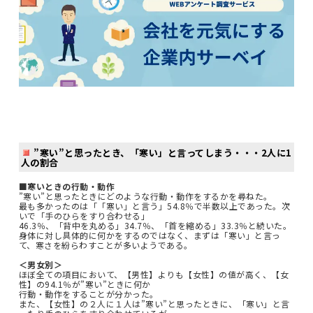
”寒い”と思ったとき、「寒い」と言ってしまう・・・2人に1
人の割合
■寒いときの行動・動作
”寒い”と思ったときにどのような行動・動作をするかを尋ねた。
最も多かったのは「「寒い」と言う」54.8％で半数以上であった。次
いで「手のひらをすり合わせる」
46.3％、「背中を丸める」34.7％、「首を縮める」33.3％と続いた。
身体に対し具体的に何かをするのではなく、まずは「寒い」と言っ
て、寒さを紛らわすことが多いようである。
＜男女別＞
ほぼ全ての項目において、【男性】よりも【女性】の値が高く、【女
性】の94.1％が”寒い”ときに何か
行動・動作をすることが分かった。
また、【女性】の２人に１人は”寒い”と思ったときに、「寒い」と言