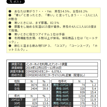
● あなたは寒がり？・・・Yes 男性54.5％、女性68.2％
● ”寒い”と思ったとき、「寒い」と言ってしまう・・・2人に1人
の割合
● 寒いときには、まず厚着。82.5％
● 厚着をし始める気温は15度が最多。男性の4人に1人は10度ま
で我慢。
● 寒いときに役立つアイテム１位は手袋
● 冬用機能性衣類、６割以上が保有。保有商品１位は「ヒートテ
ック」。
● 飲むと温まる飲み物TOP３、「ココア」「コーンスープ」「ホ
ットミルク」。