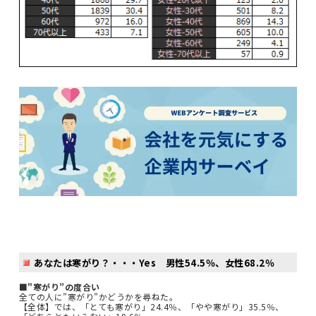
あなたは寒がり？・・・Yes 男性54.5％、女性68.2％
■"寒がり”の度合い
全ての人に”寒がり”かどうかを尋ねた。
【全体】では、「とても寒がり」24.4％、「やや寒がり」35.5％、