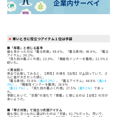
寒いときに役立つアイテム１位は手袋
■「厚着」と感じる基準
最も多かったのは「着る枚数」68.6％、「着る素材」46.6％、「着る
アイテム」36.2％、
「見た目の着ぶくれ感」22.0％、「機能性インナーを着用」21.5％と
続いた。
＜男女別＞
男女で比較してみると、【男性】の値を【女性】が上回っていて、さ
らに差が大きかった順に、
「着る素材」55.8％
（差15.2％）
、「着るアイテム」44.8％
（差14.
3％）
、「機能性インナーを着用」28.6％
（差11.7％）
、「見た目の着ぶくれ感」27.5％
（差9.1％）
であっ
た。
季節において、”衣類”の変化で「厚着」と感じるのは【女性】の方が
多いようだ。
■「寒さ対策」で役立つ衣類アイテム
最も役に立つものに選ばれたのは「手袋」61.7％だった。次いで、