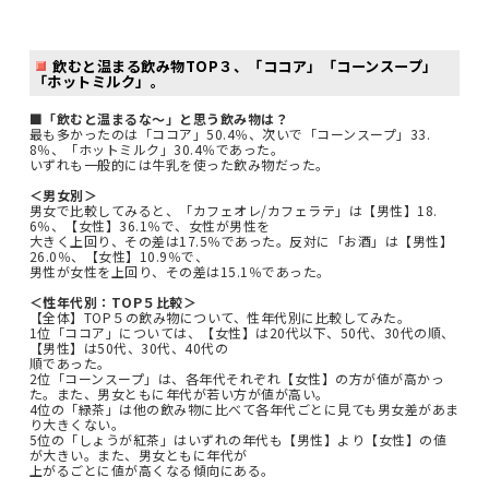
飲むと温まる飲み物TOP３、「ココア」「コーンスープ」
「ホットミルク」。
■「飲むと温まるな～」と思う飲み物は？
最も多かったのは「ココア」50.4％、次いで「コーンスープ」33.
8％、「ホットミルク」30.4％であった。
いずれも一般的には牛乳を使った飲み物だった。
＜男女別＞
男女で比較してみると、「カフェオレ/カフェラテ」は【男性】18.
6％、【女性】36.1％で、女性が男性を
大きく上回り、その差は17.5％であった。反対に「お酒」は【男性】
26.0％、【女性】10.9％で、
男性が女性を上回り、その差は15.1％であった。
＜性年代別：TOP５比較＞
【全体】TOP５の飲み物について、性年代別に比較してみた。
1位「ココア」については、【女性】は20代以下、50代、30代の順、
【男性】は50代、30代、40代の
順であった。
2位「コーンスープ」は、各年代それぞれ【女性】の方が値が高かっ
た。また、男女ともに年代が若い方が値が高い。
4位の「緑茶」は他の飲み物に比べて各年代ごとに見ても男女差があま
り大きくない。
5位の「しょうが紅茶」はいずれの年代も【男性】より【女性】の値
が大きい。また、男女ともに年代が
上がるごとに値が高くなる傾向にある。