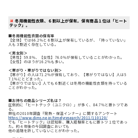
冬用機能性衣類、６割以上が保有。保有商品１位は「ヒート
テック」。
■冬用機能性衣類の保有率
【全体】では66.2％と６割以上が保有しているが、「持っていない」
人も３割近く存在している。
＜男女別＞
【男性】59.8％、【女性】76.0％が保有していることがわかった。
【女性】のほうが16.2％も多い。
＜寒がり・寒がりではない別＞
【寒がり】の人は71.2％が保有しており、【寒がりではない】人は5
7.1％にとどまった。
【寒がりではない】人でも６割近くは冬用の機能性衣類を持っている
ことがわかった。
■お持ちの商品シリーズ名は？
圧倒的に「ヒートテック（ユニクロ）」が多く、84.7％と断トツであ
る。
弊社の2010年調査『発熱・保温インナー』に関するアンケート
https://www.dims.ne.jp/timelyresearch/2011/110120/
でも「ヒートテック」は認知率、購入経験率ともに断トツ１位であっ
た。約４年後の今回調査においても
他の追随を許していないことがわかった。