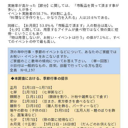
実施率が高かった【節分】に関しては、 「市販品を買って済ます事が
多い」人が多く
イベント実施者の58.7％、約6割に上る。
「料理など手作りをし、かなり力を入れる」人は10.6％である。
同様に、【お月見】53.8％も「市販品で済ます」人の割合は高い。
【七夕】に関しては、用意するアイテムが食べ物ではなく笹の葉と短
冊…ということもあり
「物は用意しないが、お祝い・イベントは行う」の値が7.1％と、すべ
てのイベントの中で最も高い。
次の年中行事・季節のイベントなどについて、あなたのご家庭では
お祝い・イベントをおこないますか。
ご家庭のここ数年の傾向についてお答え下さい。 （単一回答）
※日付は一般的なもの、目安。旧暦で行っている方も含む
全員 N=8,197
◆本調査における、季節行事の提示
正月 【1月1日～1月7日】
七草 【1月7日】 （七草粥など）
鏡開き 【1月11日】 （鏡餅を割り、汁粉や雑煮などで食す）
節分 【2月3日】 （豆まき、恵方巻きを食べるなど）
雛祭り 【3月3日】 （雛人形を飾る、パーティーなど）
端午の節句（子供の日） 【5月5日】 （五月人形・鯉のぼりを飾
る、菖蒲湯など）
七夕 【7月7日】 （笹の葉に短冊など）
お月見（十五夜） 【9月15日・16日頃】 （だんごのお供えなど）