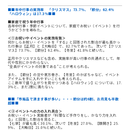
■■年中行事の実施率 「クリスマス」73.7％、「節分」62.4％
「ハロウィン」は17.3％■■
■家庭で祝う年中行事
各年中行事・季節イベントについて、家庭でお祝い（イベント）を行
うかどうかを尋ねた。
＜①お祝いやイベントの実施有無＞
何かしらお祝い・イベントを『する』と回答された割合が最も高かっ
た行事は【正月】と【大晦日】で、82.7％であった。 次いで【クリス
マス】73.7％、【節分】62.4％、【冬至】41.8％と続いた。
正月やクリスマスなども含め、実施率が高い行事の共通点として、年
代や性別にかかわらない、
“全員がイベントの対象である”ことが考えられる。
また、【節分】の豆や恵方巻き、【冬至】のかぼちゃなど、イベント
アイテムを手に入れやすいことも考えられる。
ここ数年で盛り上がりを見せつつある【ハロウィン】については、17.
3％と、まだ2割に満たない。
■■「市販品で済ます事が多い」・・・節分は約6割、お月見も半数
超■■
＜②イベントへの力の入れ具合＞
お祝い・イベント実施者が「料理など手作りをし、かなり力を入れ
る」と回答した割合を見ると、
【七草】が最も高く30.1％、次いで【冬至】27.0％、【鏡開き】25.
9％、【大晦日】21.0％と続いた。