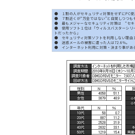
● １割の人がセキュリティ対策をせずにPC使
● ７割近くが“万全ではない”と自覚しつつも
● 最もメジャーなセキュリティ対策は “セキュ
● 使用ソフト１位は「ウィルスバスターシリ
トだったから」
● セキュリティ対策ソフトを利用しない理由
● 迷惑メールの被害に遭った人は72.6％。
● インターネット利用に対策・決まり事があ