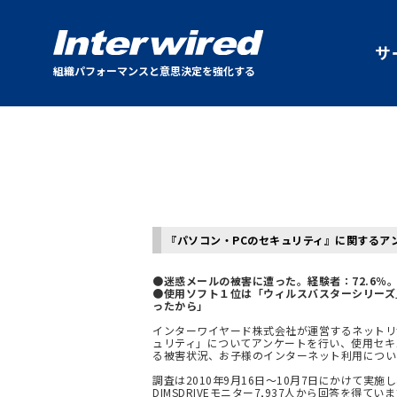
サ
組織パフォーマンスと意思決定を強化する
『パソコン・PCのセキュリティ』に関するア
●迷惑メールの被害に遭った。経験者：72.6％
●使用ソフト１位は「ウィルスバスターシリーズ
ったから」
インターワイヤード株式会社が運営するネットリサー
ュリティ」についてアンケートを行い、使用セキ
る被害状況、お子様のインターネット利用につい
調査は2010年9月16日～10月7日にかけて実施
DIMSDRIVEモニター7,937人から回答を得てい