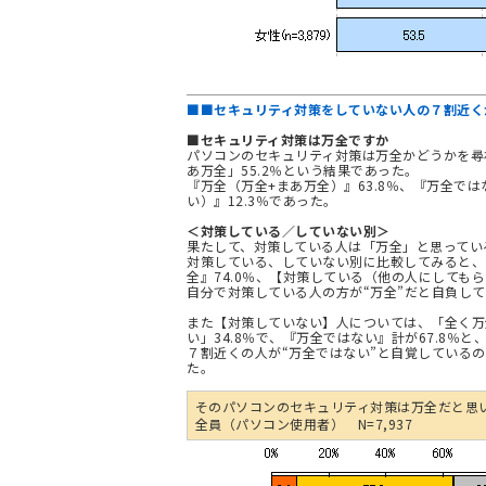
■■セキュリティ対策をしていない人の７割近く
■セキュリティ対策は万全ですか
パソコンのセキュリティ対策は万全かどうかを尋
あ万全」55.2％という結果であった。
『万全（万全+まあ万全）』63.8％、『万全で
い）』12.3％であった。
＜対策している／していない別＞
果たして、対策している人は「万全」と思ってい
対策している、していない別に比較してみると、
全』74.0％、【対策している（他の人にしてもら
自分で対策している人の方が“万全”だと自負し
また【対策していない】人については、「全く万全
い」34.8％で、『万全ではない』計が67.8％と
７割近くの人が“万全ではない”と自覚している
た。
そのパソコンのセキュリティ対策は万全だと思
全員（パソコン使用者） N=7,937