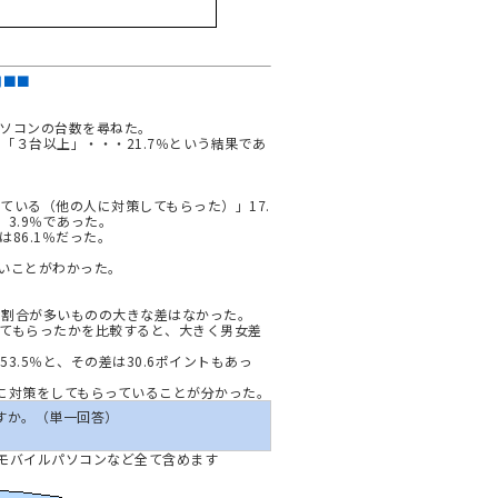
用■■
ソコンの台数を尋ねた。
、「３台以上」・・・21.7％という結果であ
している（他の人に対策してもらった）」17.
」3.9％であった。
86.1％だった。
いことがわかった。
やや割合が多いものの大きな差はなかった。
てもらったかを比較すると、大きく男女差
3.5％と、その差は30.6ポイントもあっ
人に対策をしてもらっていることが分かった。
すか。（単一回答）
モバイルパソコンなど全て含めます