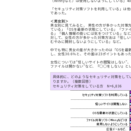
（Winnyなど）は使用しないようにしている」4
「セキュリティ対策ソフトを利用している」は他
であった。
＜男女別＞
男女別に見てみると、 男性の方が多かった対策
ている」「OSを最新の状態にしている」「ファ
る」「個人情報の扱いには気をつけている」など
対して、女性の方が多かった対策方法は「怪しい
むやみに開封しないようにしている」など。
中でも特に男女の差が大きかったのは「OSを最新
し、女性30.6％と、その差は23ポイントもあっ
女性については“怪しいサイトの閲覧はしない”、
ファイルは開かない”など、『○○をしない』と
具体的に、どのようなセキュリティ対策をして
りますか。（複数回答）
セキュリティ対策をしている方 N=6,836