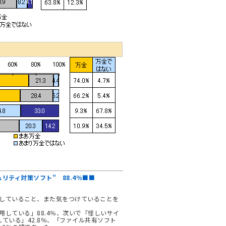
リティ対策ソフト” 88.4％■■
していること、また気をつけていることを
している」88.4％、次いで「怪しいサイ
している」42.8％、「ファイル共有ソフト