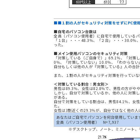
■■１割の人がセキュリティ対策をせずにPC使
■自宅のパソコン台数は
全員（パソコン使用者）に自宅で使用しているパ
「１台」・・・48.3％、「２台」・・・30.0％
った。
■メイン使用パソコンのセキュリティ対策
「対策している（ご自身で）」69.1％、「対策
0％、「対策していない」10.0％、「わからない
自分もしくは他の人が『対策している』人の合計は
また、１割の人がセキュリティ対策を行っていな
＜対策している割合：男女別＞
男性は89.3％、女性は82.8％で、男性の方が
しかし、自分で対策しているか、他の人に対策し
がある。
自分で対策をしている割合は、男性84.1％、女性5
た。
女性は3割近くの29.3％が、自分ではなく他の
あなたはご自宅でパソコンを何台使用していま
全員（パソコン使用者） N=7,937
※デスクトップ、ノート、ミニノート、