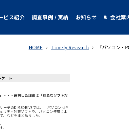
ービス紹介
調査事例 / 実績
お知らせ
会社案
HOME
Timely Research
『パソコン・P
ンケート
。
」・・・選択した理由は「有名なソフトだ
チのDIMSDRIVEでは、「パソコンセキ
ュリティ対策ソフトや、パソコン使用によ
て、などをまとめました。
し、
ます。